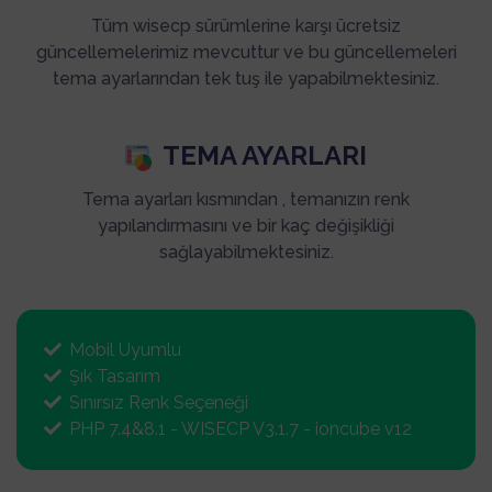
Tüm wisecp sürümlerine karşı ücretsiz
güncellemelerimiz mevcuttur ve bu güncellemeleri
tema ayarlarından tek tuş ile yapabilmektesiniz.
TEMA AYARLARI
Tema ayarları kısmından , temanızın renk
yapılandırmasını ve bir kaç değişikliği
sağlayabilmektesiniz.
Mobil Uyumlu
Şık Tasarım
Sınırsız Renk Seçeneği
PHP 7.4&8.1 - WISECP V3.1.7 - ioncube v12