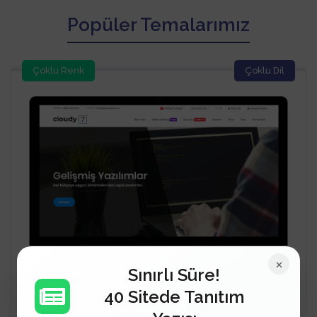
Popüler Temalarımız
Çoklu Renk
Çoklu Dil
×
Sınırlı Süre!
40 Sitede Tanıtım