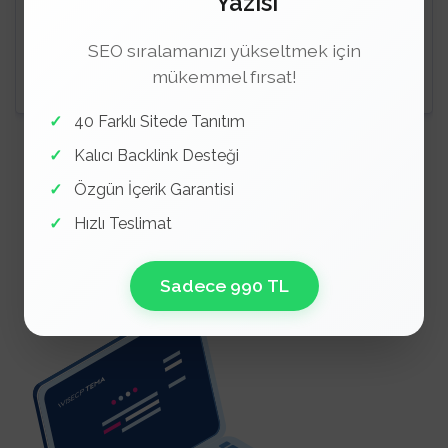
Yazısı
Cloudy Tema
3490 ₺
SEO sıralamanızı yükseltmek için
mükemmel fırsat!
Satın Al
İncele
40 Farklı Sitede Tanıtım
Kalıcı Backlink Desteği
Özgün İçerik Garantisi
Hızlı Teslimat
Sadece 990 TL