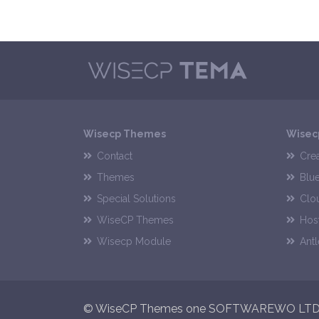
Wisecp Themes
Wisec
Contact
Crea
Themes
Blu
Special Solutions
Clo
WiseCP Themes
Hos
Wisecp Module
Antl
© WiseCP Themes one SOFTWAREWO LTD 