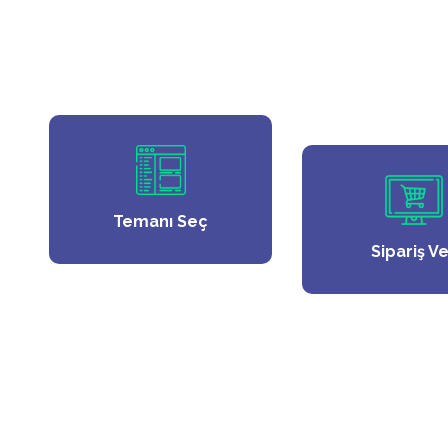
Temanı Seç
Sipariş V