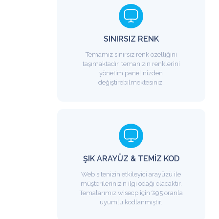
3490 ₺
3490 ₺
cele
Satın Al
İncele
Satın Al
SINIRSIZ RENK
Temamız sınırsız renk özelliğini
taşımaktadır, temanızın renklerini
yönetim panelinizden
değiştirebilmektesiniz.
ŞIK ARAYÜZ & TEMİZ KOD
Web sitenizin etkileyici arayüzü ile
müşterilerinizin ilgi odağı olacaktır.
Temalarımız wisecp için %95 oranla
uyumlu kodlanmıştır.