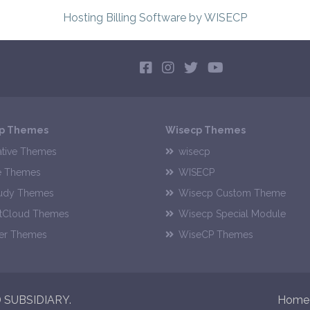
Hosting Billing Software
by WISECP
p Themes
Wisecp Themes
tive Themes
wisecp
e Themes
WISECP
udy Themes
Wisecp Custom Theme
tCloud Themes
Wisecp Special Module
er Themes
WiseCP Themes
SUBSIDIARY.
Home