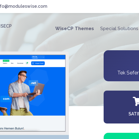
nfo@moduleswise.com
WISECP
WiseCP Themes
Special Solutions
Tek Sefe
SATI