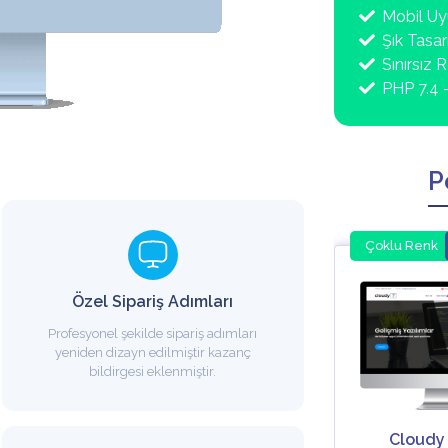
Mobil U
Şık Tasa
Sınırsız 
PHP 7.4 
P
Çoklu Dil
Çoklu Renk
Çoklu Dil
Çoklu Renk
Özel Sipariş Adımları
Profesyonel şekilde sipariş adımları
yeniden dizayn edilmiştir kazanç
bildirgesi eklenmiştir.
Tema
Blue Tema
Cloudy