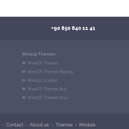
+90 850 840 11 41
Wisecp Themes
WiseCP Themes
WiseCP Themes Making
Wisecp License
WiseCP Themes Buy
WiseCP Themes Buys
Contact
About us
Themes
Module