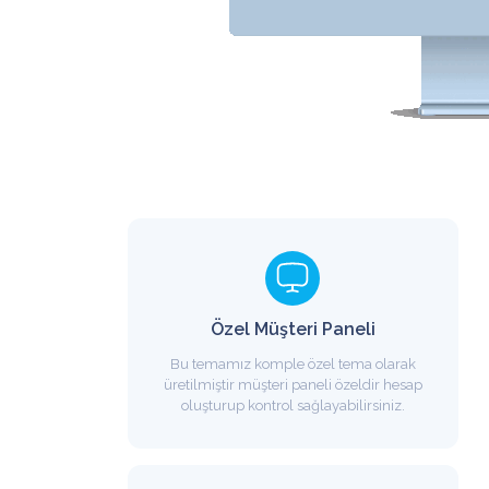
lu Dil
Çoklu Renk
Çoklu Dil
Çoklu Renk
Özel Müşteri Paneli
Bu temamız komple özel tema olarak
üretilmiştir müşteri paneli özeldir hesap
oluşturup kontrol sağlayabilirsiniz.
a
Hostcloud Tema
Creative 