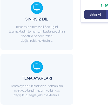
3490 ₺
3490
İncele
Satın Al
İncele
Satın Al
SINIRSIZ DİL
Temamız sınırsız dil özelliğini
taşımaktadır, temanızın başlangıç dilini
yönetim panelinizden
değiştirebilmektesiniz.
TEMA AYARLARI
Tema ayarları kısmından , temanızın
renk yapılandırmasını ve bir kaç
değişikliği sağlayabilmektesiniz.