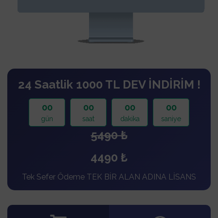
24 Saatlik 1000 TL DEV İNDİRİM !
00
00
00
00
gün
saat
dakika
saniye
5490 ₺
4490 ₺
Tek Sefer Ödeme TEK BİR ALAN ADINA LİSANS