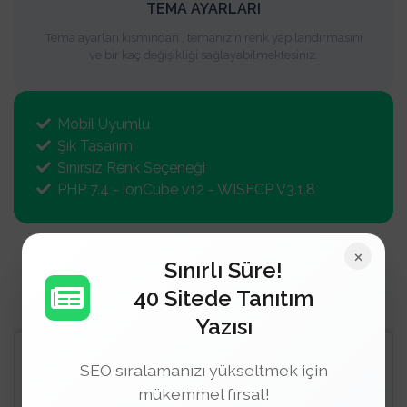
TEMA AYARLARI
Tema ayarları kısmından , temanızın renk yapılandırmasını
ve bir kaç değişikliği sağlayabilmektesiniz.
Mobil Uyumlu
Şık Tasarım
Sınırsız Renk Seçeneği
PHP 7.4 - ionCube v12 - WISECP V3.1.8
×
Sınırlı Süre!
Popüler Temalarımız
40 Sitede Tanıtım
Yazısı
Çoklu Renk
Çoklu Dil
SEO sıralamanızı yükseltmek için
mükemmel fırsat!