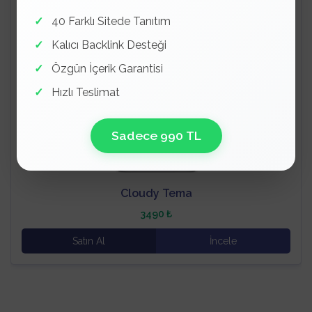
40 Farklı Sitede Tanıtım
Kalıcı Backlink Desteği
Özgün İçerik Garantisi
Hızlı Teslimat
Sadece 990 TL
Cloudy Tema
3490 ₺
Satın Al
İncele