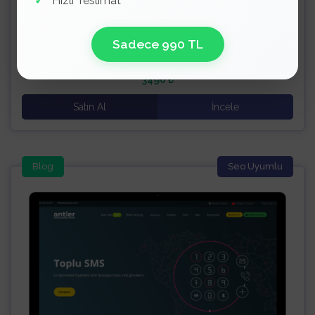
Hızlı Teslimat
Sadece 990 TL
Cloudy WiseCP Teması
3490 ₺
Satın Al
İncele
Blog
Seo Uyumlu