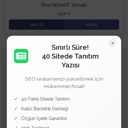
Blue WiseCP Teması
3490 ₺
Satın Al
İncele
×
Sınırlı Süre!
Blog
Seo Uyumlu
40 Sitede Tanıtım
Yazısı
SEO sıralamanızı yükseltmek için
mükemmel fırsat!
40 Farklı Sitede Tanıtım
Kalıcı Backlink Desteği
Özgün İçerik Garantisi