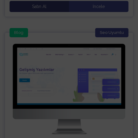
Satın Al
İncele
Blog
Seo Uyumlu